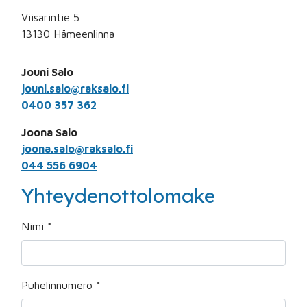
Viisarintie 5
13130 Hämeenlinna
Jouni Salo
jouni.salo@raksalo.fi
0400 357 362
Joona Salo
joona.salo@raksalo.fi
044 556 6904
Yhteydenottolomake
Nimi
*
Puhelinnumero
*