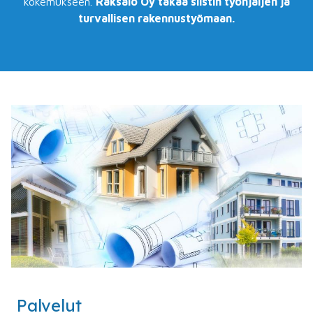
kokemukseen.
Raksalo Oy takaa siistin työnjäljen ja
turvallisen rakennustyömaan.
Palvelut