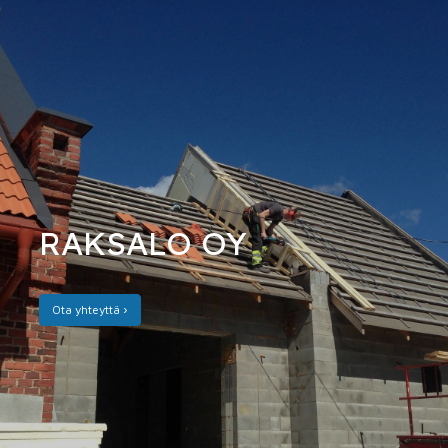
RAKSALO OY
Ota yhteyttä ›